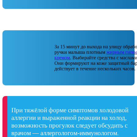
За 15 минут до выхода на улицу обраб
ручки малыша плотным
жирным гипо
кремом
. Выбирайте средства с маслами
Они формируют на коже защитный бар
действует в течение нескольких часов.
При тяжёлой форме симптомов холодовой
аллергии и выраженной реакции на холод,
возможность прогулок следует обсудить с
врачом — аллергологом-иммунологом.