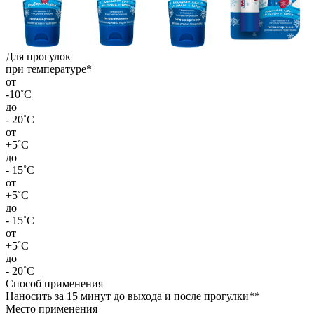
Для прогулок
при температуре*
от
-10˚С
до
- 20˚С
от
+5˚С
до
- 15˚С
от
+5˚С
до
- 15˚С
от
+5˚С
до
- 20˚С
Способ применения
Наносить за 15 минут до выхода и после прогулки**
Место применения