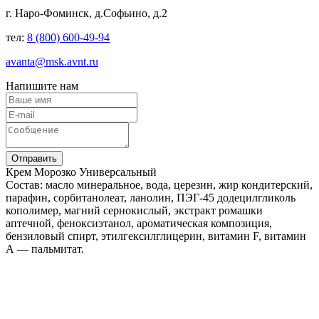
г. Наро-Фоминск, д.Софьино, д.2
тел:
8 (800) 600-49-94
avanta@msk.avnt.ru
Напишите нам
Отправить
Крем Морозко Универсальный
Состав: масло минеральное, вода, церезин, жир кондитерский,
парафин, сорбитанолеат, ланолин, ПЭГ-45 додецилгликоль
кополимер, магний сернокислый, экстракт ромашки
аптечной, феноксиэтанол, ароматическая композиция,
бензиловый спирт, этилгексилглицерин, витамин F, витамин
А — пальмитат.