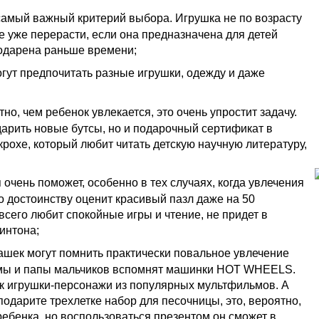
, самый важный критерий выбора. Игрушка не по возрасту
 уже перерасти, если она предназначена для детей
подарена раньше времени;
огут предпочитать разные игрушки, одежду и даже
тно, чем ребенок увлекается, это очень упростит задачу.
арить новые бутсы, но и подарочный сертификат в
крохе, который любит читать детскую научную литературу,
 очень поможет, особенно в тех случаях, когда увлечения
о достоинству оценит красивый пазл даже на 50
всего любит спокойные игры и чтение, не придет в
интона;
лашек могут помнить практически повальное увлечение
мамы и папы мальчиков вспомнят машинки HOT WHEELS.
ак игрушки-персонажи из популярных мультфильмов. А
подарите трехлетке набор для песочницы, это, вероятно,
 ребенка, но воспользоваться презентом он сможет в