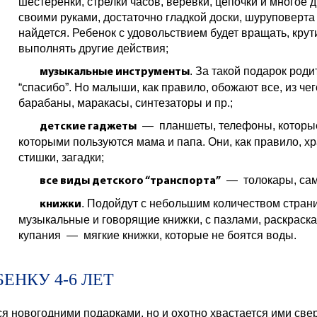
шестеренки, стрелки часов, веревки, цепочки и многое 
своими руками, достаточно гладкой доски, шуруповерта 
найдется. Ребенок с удовольствием будет вращать, крут
выполнять другие действия;
. За такой подарок род
музыкальные инструменты
“спасибо”. Но малыши, как правило, обожают все, из че
барабаны, маракасы, синтезаторы и пр.;
— планшеты, телефоны, которые 
детские гаджеты
которыми пользуются мама и папа. Они, как правило, хр
стишки, загадки;
— толокары, сам
все виды детского “транспорта”
. Подойдут с небольшим количеством страниц
книжки
музыкальные и говорящие книжки, с пазлами, раскраска
купания — мягкие книжки, которые не боятся воды.
ЕНКУ 4-6 ЛЕТ
ся новогодними подарками, но и охотно хвастается ими све