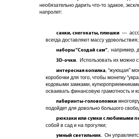
необязательно дарить что-то эдакое, экск
напролет:
— ассор
санки, снегокаты, плюшки
всегда доставляют массу удовольствия
, например, 
наборы “Создай сам”
. Использовать их можно с 
3D-очки
, “жующая” мо
интересная копилка
коробочки для того, чтобы монетку “укр
кодовыми замками, купюроприемниками 
осваивать финансовую грамотность и к
многояру
лабиринты-головоломки
подойдет для довольно большого свобод
рюкзаки или сумки с любимыми 
собой в сад и на прогулки;
. Он управляетс
умный светильник