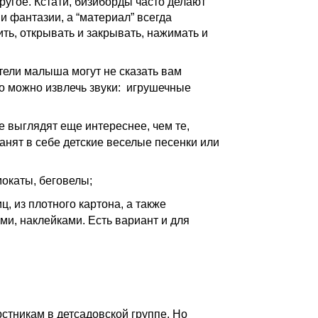
другое. Кстати, бизиборды часто делают
и фантазии, а “материал” всегда
ить, открывать и закрывать, нажимать и
ители малыша могут не сказать вам
го можно извлечь звуки: игрушечные
выглядят еще интереснее, чем те,
анят в себе детские веселые песенки или
окаты, беговелы;
, из плотного картона, а также
ми, наклейками. Есть вариант и для
рстникам в детсадовской группе. Но