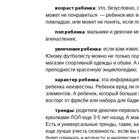
: это, безусловно
возраст ребенка
может не понравиться — ребенок мог ее
помладше, или может не понять, если 
: мальчики и девочки м
пол ребенка
впечатления;
: если вам извес
увлечения ребенка
Юному футболисту можно не только под
магазин спортивной одежды и обуви. А 
преподнести красочную энциклопедию;
: эта информация
характер ребенка
ребенка неизвестны. Ребенок вряд ли п
элементов. А ребенок, который больше 
восторг от фрисби или набора для бадм
: родители девочек-первок
тренды
куколками ЛОЛ еще 3-5 лет назад. А 
Есть и универсальные тренды, такие, к
еще лучше учесть сезонность: если вы 
будет отвечать и возрасту, и интересам